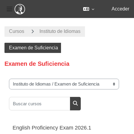
Acceder
Panel lateral
Salta al contenido principal
Cursos
Instituto de Idiomas
Examen de Suficiencia
Examen de Suficiencia
Categorías
Buscar cursos
Buscar cursos
English Proficiency Exam 2026.1