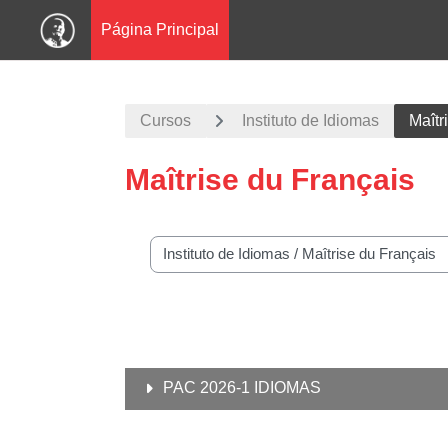
Página Principal
Salta al contenido principal
Cursos
Instituto de Idiomas
Maîtr
Maîtrise du Français
Categorías
PAC 2026-1 IDIOMAS